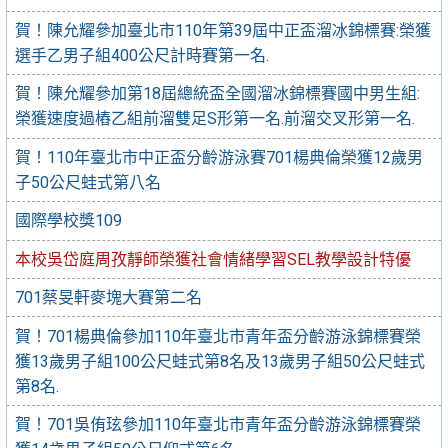
賀！陳允耀參加臺北市110年第39屆中正盃溜冰錦標賽:榮獲
選手乙男子組400公尺計時賽第一名.
賀！陳允耀參加第18屆總統盃全國溜冰錦標賽國中男生組:
榮獲速度過樁乙組前溜雙足S形第一名.前溜交叉形第一名.
賀！110年臺北市中正盃分齡游泳賽701楊典倫榮獲12歲男
子50公尺蛙式第八名
國際學校獎109
本校吳岱庭周孜靜師榮獲社會情緒學習SEL教學設計特優
701蔡旻軒麥塊大賽第二名
賀！701楊典倫參加110年臺北市青年盃分齡游泳錦標賽榮
獲13歲男子組100公尺蛙式第8名及13歲男子組50公尺蛙式
第8名.
賀！701吳侑玹參加110年臺北市青年盃分齡游泳錦標賽榮