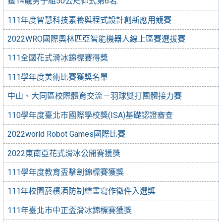
獲14歲男子組50公尺仰式第6名.
111年度智慧科技素養與程式設計創新應用競賽
2022WRO國際奧林匹亞智能機器人線上區賽選拔賽
111全國花式滑冰錦標賽得獎
111學年度美術比賽獲獎名單
中山、大同區校際體育交流－羽球雙打團體接力賽
110學年度臺北市國際學校獎(ISA)基礎認證審查
2022world Robot Games國際比賽
2022東南亞花式滑冰公開賽獲獎
111學年度教育盃擊劍錦標賽獲獎
111年校園菸檳酒防制繪畫寫作徵件入選獎
111年臺北市中正盃滑冰錦標賽獲獎