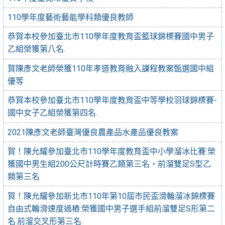
110學年度藝術藝能學科類優良教師
恭賀本校參加臺北市110學年度教育盃籃球錦標賽國中男子
乙組榮獲第八名.
賀陳彥文老師榮獲110年孝道教育融入課程教案甄選國中組
優等
恭賀本校參加臺北市110學年度教育盃中等學校羽球錦標賽-
國中女子乙組榮獲第四名.
2021陳彥文老師臺灣優良農產品水產品優良教案
賀！陳允耀參加臺北市110學年度教育盃中小學溜冰比賽:榮
獲國中男生組200公尺計時賽乙類第三名，前溜雙足S型乙
類第三名
賀！陳允耀參加新北市110年第10屆市民盃滑輪溜冰錦標賽
自由式輪滑速度過樁:榮獲國中男子選手組前溜雙足S形第二
名.前溜交叉形第三名.