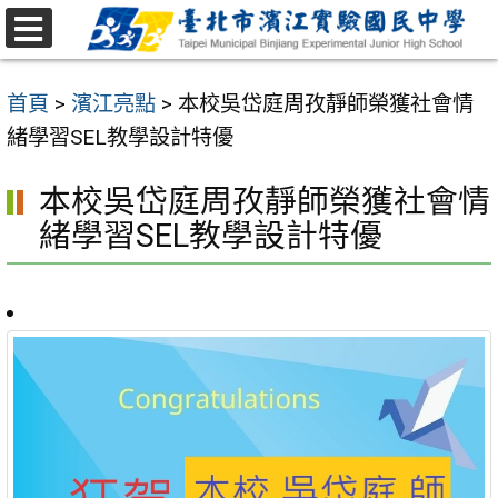
跳
至
選
主
單
首頁
>
濱江亮點
>
本校吳岱庭周孜靜師榮獲社會情
要
緒學習SEL教學設計特優
內
容
本校吳岱庭周孜靜師榮獲社會情
區
緒學習SEL教學設計特優