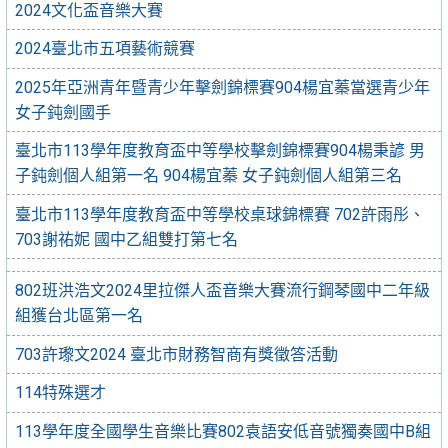
2024文化盃音樂大賽
2024臺北市五項藝術競賽
2025年亞洲青年暨青少年擊劍錦標賽904楊宜蓁當選青少年
女子鈍劍國手
臺北市113學年度教育盃中等學校擊劍錦標賽904楊秉諺 男
子鈍劍個人組第一名 904楊宜蓁 女子鈍劍個人組第三名
臺北市113學年度教育盃中等學校桌球錦標賽 702許雨彤、
703謝祐妮 國中乙組雙打第七名
802班洪浩文2024里拉傑人盃音樂大賽流行鋼琴國中二年級
組獲台北區第一名
703許瓈文2024 臺北市財務智商有獎徵答活動
114特殊選才
113學年度全國學生音樂比賽802袁語安低音號獨奏國中B組