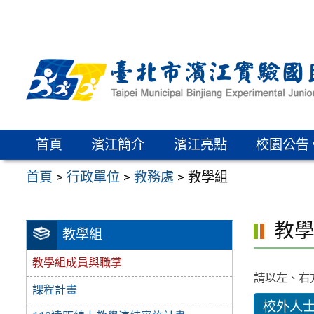
跳
至
主
要
內
容
區
首頁
濱江簡介
濱江亮點
校園公告
首頁
>
行政單位
>
教務處
>
教學組
教
教學組
教學組成員與職掌
請以左、右
課程計畫
校外人