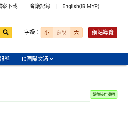
檔案下載
會議記錄
English(IB MYP)
送出
字級：
網站導覽
小
預設
大
搜
尋：
報導
IB國際文憑
鍵盤操作說明