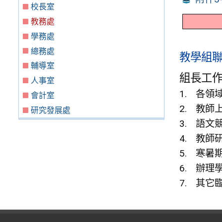
校長室
教務處
學務處
總務處
教學組聯絡
輔導室
組長工
人事室
各領
會計室
教師
研究發展處
語文
教師
寒暑
辦理
其它