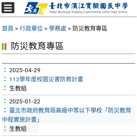
跳
至
選
主
單
首頁
>
行政單位
>
學務處
>
防災教育專區
要
內
防災教育專區
容
區
2025-04-29
113學年度校園災害防救計畫
生教組
2025-01-22
臺北市政府教育局高級中等以下學校「防災教育
中程實施計畫」
生教組