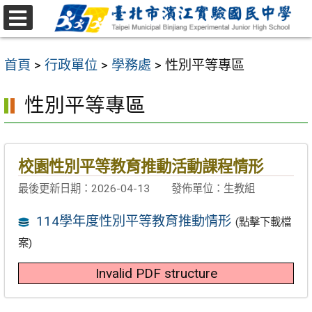
跳
至
選
主
單
首頁
>
行政單位
>
學務處
>
性別平等專區
要
內
性別平等專區
容
區
校園性別平等教育推動活動課程情形
最後更新日期：2026-04-13
發佈單位：生教組
114學年度性別平等教育推動情形
(點擊下載檔
案)
Invalid PDF structure