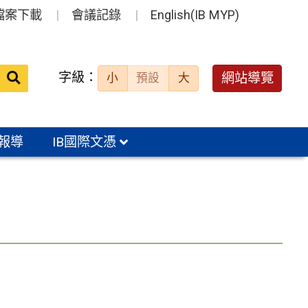
檔案下載
會議記錄
English(IB MYP)
送出
字級：
網站導覽
小
預設
大
搜
尋：
報導
IB國際文憑