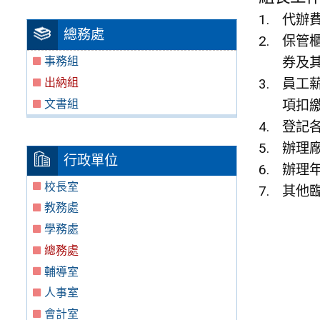
代辦
總務處
保管
券及
事務組
出納組
員工
文書組
項扣
登記
辦理
行政單位
辦理
校長室
其他
教務處
學務處
總務處
輔導室
人事室
會計室