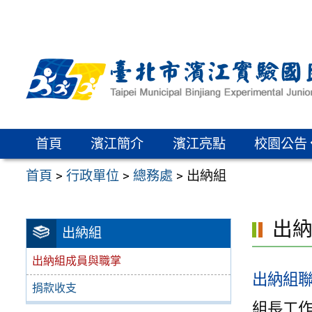
跳
至
主
要
內
容
區
首頁
濱江簡介
濱江亮點
校園公告
首頁
>
行政單位
>
總務處
>
出納組
出
出納組
出納組成員與職掌
出納組聯絡
捐款收支
組長工