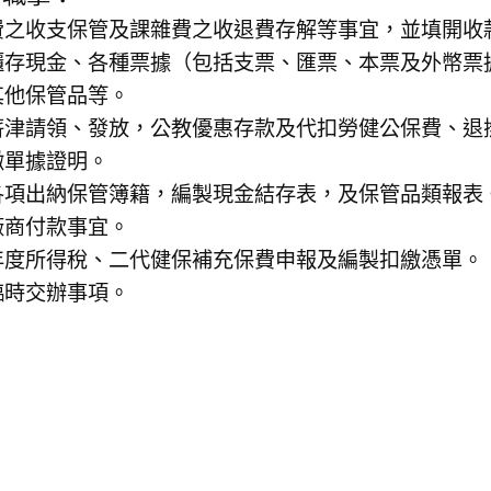
費之收支保管及課雜費之收退費存解等事宜，並填開收
櫃存現金、各種票據（包括支票、匯票、本票及外幣票
其他保管品等。
薪津請領、發放，公教優惠存款及代扣勞健公保費、退
繳單據證明。
各項出納保管簿籍，編製現金結存表，及保管品類報表
廠商付款事宜。
年度所得稅、二代健保補充保費申報及編製扣繳憑單。
臨時交辦事項。