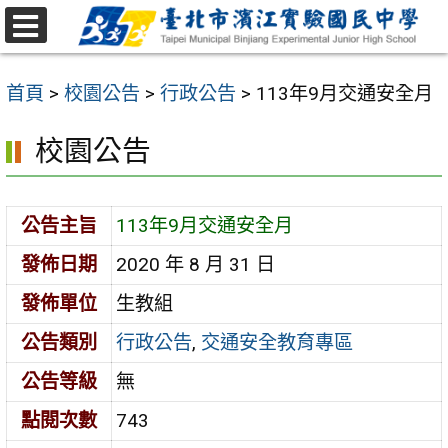
跳
至
選
主
單
首頁
>
校園公告
>
行政公告
>
113年9月交通安全月
要
內
校園公告
容
區
公告主旨
113年9月交通安全月
發佈日期
2020 年 8 月 31 日
發佈單位
生教組
公告類別
行政公告
,
交通安全教育專區
公告等級
無
點閱次數
743