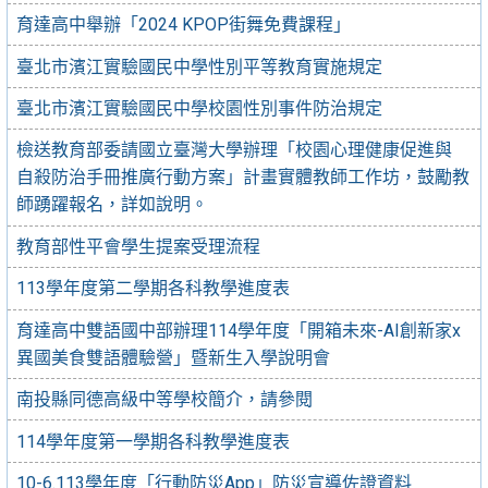
育達高中舉辦「2024 KPOP街舞免費課程」
臺北市濱江實驗國民中學性別平等教育實施規定
臺北市濱江實驗國民中學校園性別事件防治規定
檢送教育部委請國立臺灣大學辦理「校園心理健康促進與
自殺防治手冊推廣行動方案」計畫實體教師工作坊，鼓勵教
師踴躍報名，詳如說明。
教育部性平會學生提案受理流程
113學年度第二學期各科教學進度表
育達高中雙語國中部辦理114學年度「開箱未來-AI創新家x
異國美食雙語體驗營」暨新生入學說明會
南投縣同德高級中等學校簡介，請參閱
114學年度第一學期各科教學進度表
10-6.113學年度「行動防災App」防災宣導佐證資料