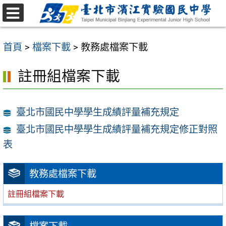
跳
至
選
主
單
首頁
>
檔案下載
>
教務處檔案下載
要
內
註冊組檔案下載
容
區
臺北市國民中學學生成績評量補充規定
臺北市國民中學學生成績評量補充規定修正對照
表
教務處檔案下載
註冊組檔案下載