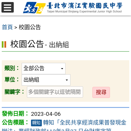
跳
至
選
主
單
首頁
>
校園公告
要
內
校園公告
- 出納組
容
區
類別：
單位：
送
關鍵字：
出
2023-04-06
轉知「全民共享經濟成果普發現金
轉知