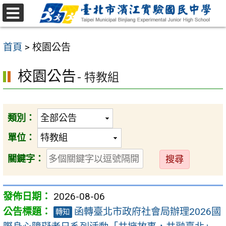
跳
至
選
主
單
首頁
>
校園公告
要
內
校園公告
- 特教組
容
區
類別：
單位：
送
關鍵字：
出
2026-08-06
函轉臺北市政府社會局辦理2026國
轉知