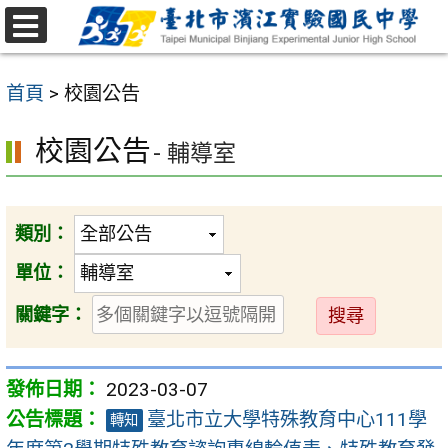
跳
至
選
主
單
首頁
>
校園公告
要
內
校園公告
- 輔導室
容
區
類別：
單位：
送
關鍵字：
出
2023-03-07
臺北市立大學特殊教育中心111學
轉知