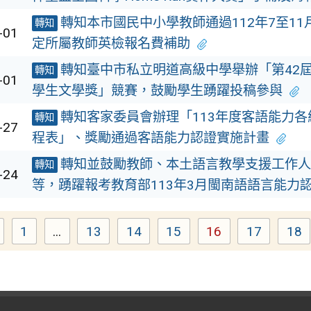
轉知本市國民中小學教師通過112年7至11
轉知
-01
定所屬教師英檢報名費補助
轉知臺中市私立明道高級中學舉辦「第42
轉知
-01
學生文學獎」競賽，鼓勵學生踴躍投稿參與
轉知客家委員會辦理「113年度客語能力各
轉知
-27
程表」、獎勵通過客語能力認證實施計畫
轉知並鼓勵教師、本土語言教學支援工作人
轉知
-24
等，踴躍報考教育部113年3月閩南語語言能力
1
...
13
14
15
16
17
18
Page
Page
Page
Page
Page
Page
Pa