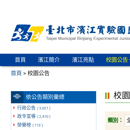
跳
至
主
要
內
容
區
首頁
濱江簡介
濱江亮點
校園公告
首頁
>
校園公告
校
依公告類別彙總
行政公告
( 3,621 )
政令宣導
( 2,410 )
類別：
榮譽榜
( 113 )