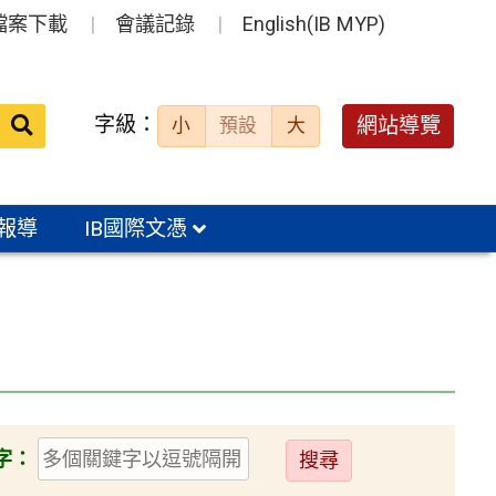
檔案下載
會議記錄
English(IB MYP)
送出
字級：
網站導覽
小
預設
大
搜
尋：
報導
IB國際文憑
送
字：
出