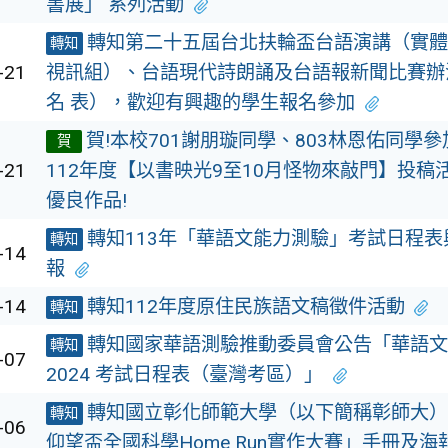
書展」 系列活動
轉知第二十五屆台北扶輪盃台語演講（實體
轉知
-21
視訊組）、台語現代詩朗誦及台語報新聞比賽辦
名 表），歡迎有興趣的學生報名參加
賀!本校701謝朋璇同學、803林恩佑同學
賀
-21
112年度【以書映光9至10月怪物來敲門】投稿
優良作品!
轉知113年「華語文能力測驗」考試日程表
轉知
-14
報
-14
轉知112年度原住民族語文稿徵件活動
轉知
轉知國家華語測驗推動委員會公告「華語文
轉知
-07
2024 考試日程表（臺灣考區）」
轉知國立彰化師範大學（以下簡稱彰師大）「
轉知
-06
仰望盃全國科學Home Run實作大賽」手冊及海