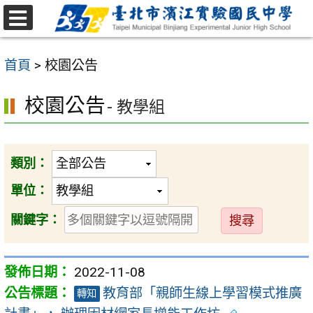
跳
至
選
主
單
首頁
>
校園公告
要
內
校園公告
- 教學組
容
區
類別：
單位：
送
關鍵字：
出
2022-11-08
教育部「親師生線上學習模式推廣
轉知