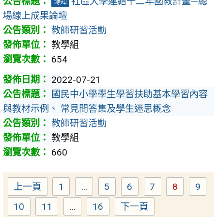
社區大學連結十二年國教計畫—總
轉知
場線上成果論壇
教師研習活動
教學組
654
2022-07-21
國民中小學學生學習扶助基本學習內容
與教材示例、 常見問答集及學生迷思概念
教師研習活動
教學組
660
上一頁
1
...
5
6
7
8
9
Page
Page
Page
Page
Page
Pag
10
11
...
16
下一頁
Page
Page
Page