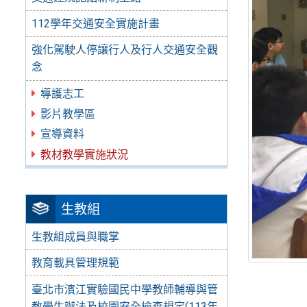
112學年交通安全實施計畫
強化駕駛人停讓行人及行人交通安全觀
念
導護志工
影片教學區
宣導資料
教材教學實施狀況
生教組
生教組成員與職掌
教育載具管理規範
臺北市濱江實驗國民中學教師輔導與管
教學生辦法及校園安全檢查規定(113年