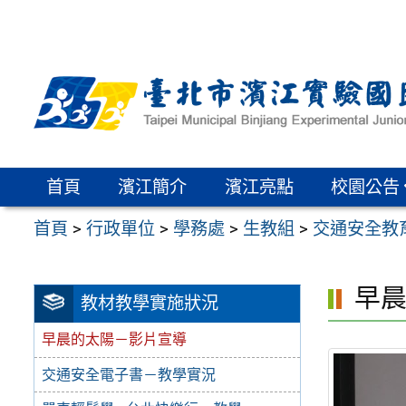
跳
至
主
要
內
容
區
首頁
濱江簡介
濱江亮點
校園公告
首頁
>
行政單位
>
學務處
>
生教組
>
交通安全教
早
教材教學實施狀況
早晨的太陽－影片宣導
交通安全電子書－教學實況