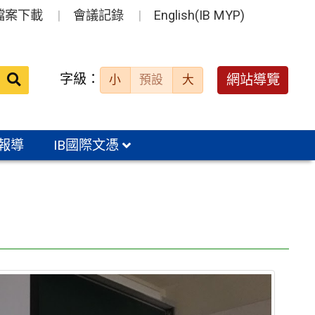
檔案下載
會議記錄
English(IB MYP)
送出
字級：
網站導覽
小
預設
大
搜
尋：
報導
IB國際文憑