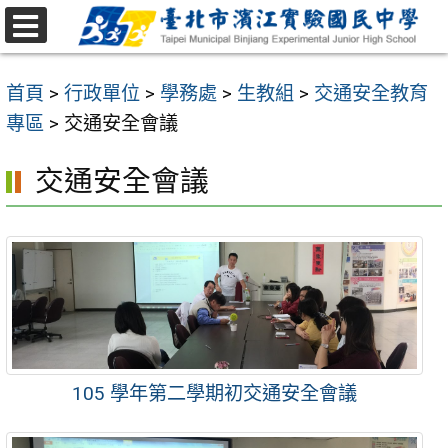
跳
至
選
主
單
首頁
>
行政單位
>
學務處
>
生教組
>
交通安全教育
要
專區
>
交通安全會議
內
容
交通安全會議
區
105 學年第二學期初交通安全會議