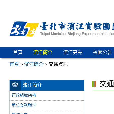
跳
至
主
要
內
容
區
首頁
濱江簡介
濱江亮點
校園公告
首頁
>
濱江簡介
>
交通資訊
交
濱江簡介
行政組織架構
單位業務職掌