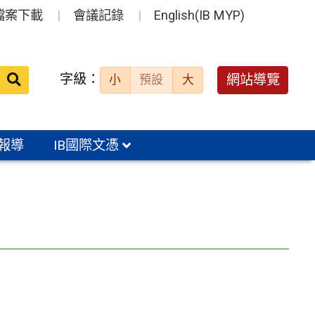
檔案下載
會議記錄
English(IB MYP)
送出
字級：
網站導覽
小
預設
大
搜
尋：
報導
IB國際文憑