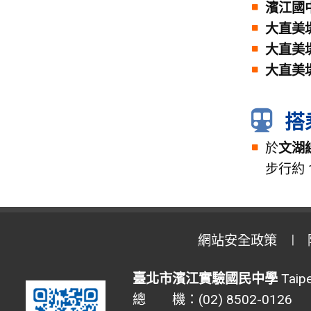
濱江國
大直美
大直美
大直美
搭
於
文湖
步行約 
網站安全政策
臺北市濱江實驗國民中學
Taipe
總 機：(02) 8502-0126