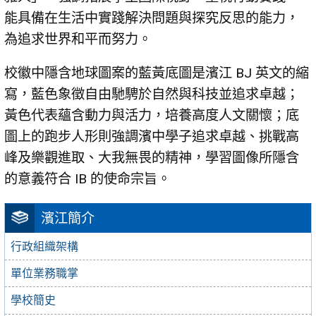
能具備在生活中實踐解決問題與探究反思的能力，
為追求世界和平而努力。
校徽中隱含地球圖案的藍黃底圖是濱江 BJ 英文的縮
寫，藍色象徵自由馳騁於自然與科技並追求卓越；
黃色代表蘊含動力與活力，培養高度人文關懷；底
圖上的跑步人形則強調濱中學子追求卓越、挑戰高
峰及樂觀進取、大我無畏的精神，學習圖像所隱含
的意義符合 IB 的使命宗旨。
濱江簡介
行政組織架構
單位業務職掌
學校簡史