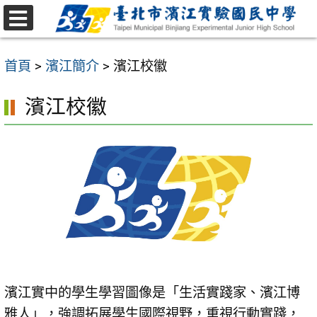
跳
至
選
主
單
首頁
>
濱江簡介
>
濱江校徽
要
內
濱江校徽
容
區
濱江實中的學生學習圖像是「生活實踐家、濱江博
雅人」，強調拓展學生國際視野，重視行動實踐，