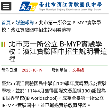
跳
至
選
主
單
首頁
>
媒體報導
>
北市第一所公立IB-MYP實驗學
要
校：濱江實驗國中招生說明看這裡
內
容
北市第一所公立IB-MYP實驗學
區
校：濱江實驗國中招生說明看這
裡
發佈日期：
2023-10-19
發佈單位：
文書組
臺北市濱江實驗國民中學自109學年度轉型成為實驗
學校，並於111年4月獲得國際文憑組織(IBO)認證為
IB世界學校(IB worldschool)，成為全臺第一所公立
IB-MYP實驗國中，並已通過實驗教育評鑑。