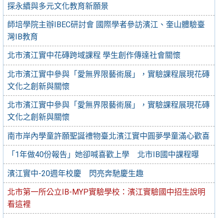
探永續與多元文化教育新願景
師培學院主辦IBEC研討會 國際學者參訪濱江、奎山體驗臺
灣IB教育
北市濱江實中花磚跨域課程 學生創作傳達社會關懷
北市濱江實中參與「愛無界限藝術展」，實驗課程展現花磚
文化之創新與關懷
北市濱江實中參與「愛無界限藝術展」，實驗課程展現花磚
文化之創新與關懷
南市岸內學童許願聖誕禮物臺北濱江實中圓夢學童滿心歡喜
「1年做40份報告」她卻喊喜歡上學 北市IB國中課程曝
濱江實中-20週年校慶 閃亮奔馳慶生趣
北市第一所公立IB-MYP實驗學校：濱江實驗國中招生說明
看這裡