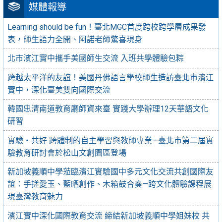
媒體報導
Learning should be fun！臺北MGC首度跨校跨學層成果發
表，師生語力全開、阿諾老師驚喜現身
北市濱江實中攜手美國師生交流 入班共學體驗包粽
跨越太平洋的友誼！美國丹佛語言學校師生造訪臺北市濱江
實中，深化臺美雙向國際交流
韓國忠清南道教育廳師資來臺 實踐大學辦理12天華語文化
研習
實驗・共好 跨體制的自主學習與教師專業—臺北市第二屆實
驗教育研討會於松山文創園區登場
新加坡義順中學蒞臨濱江實驗國中多元文化交流共創國際友
誼：手搓愛玉、藍晒創作、木箱鼓合奏—跨文化體驗課程展
現臺灣教育魅力
濱江實中深化國際教育交流 締結新加坡義順中學姐妹校 共